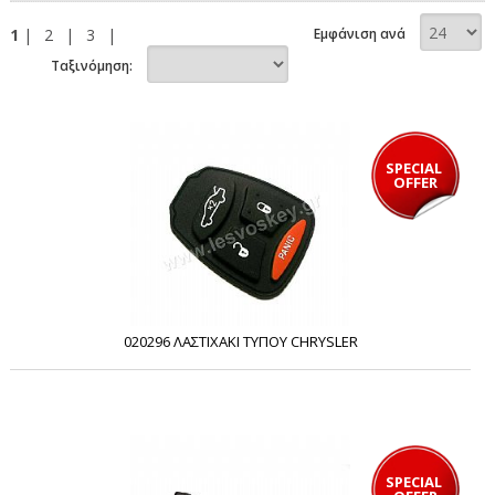
1
|
2
|
3
|
Εμφάνιση ανά
Ταξινόμηση:
SPECIAL 
OFFER
020296 ΛΑΣΤΙΧΑΚΙ ΤΥΠΟΥ CHRYSLER
SPECIAL 