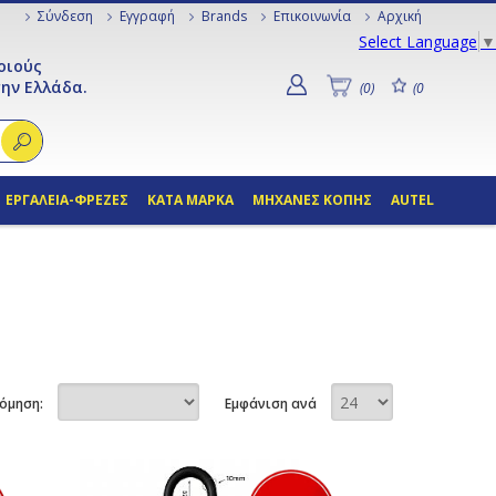
Σύνδεση
Εγγραφή
Brands
Επικοινωνία
Αρχική
Select Language
▼
οιούς
ην Ελλάδα.
(0)
(0
ΕΡΓΑΛΕΙΑ-ΦΡΕΖΕΣ
ΚΑΤΑ ΜΑΡΚΑ
ΜΗΧΑΝΕΣ ΚΟΠΗΣ
AUTEL
όμηση:
Εμφάνιση ανά