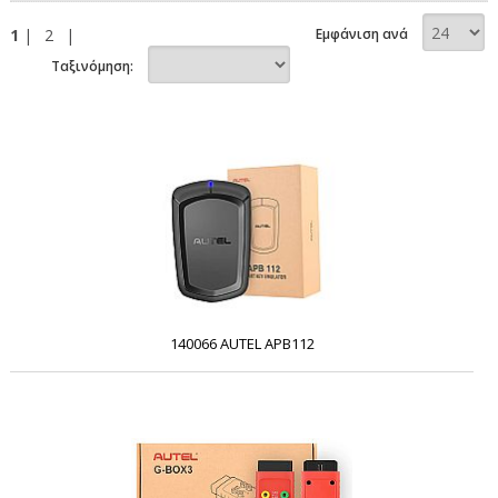
1
|
2
|
Εμφάνιση ανά
Ταξινόμηση:
140066 AUTEL APB112