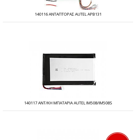
140116 ΑΝΤΑΠΤΟΡΑΣ AUTEL APB131
140117 ΑΝΤ/ΚΗ ΜΠΑΤΑΡΙΑ AUTEL IM508/IM508S