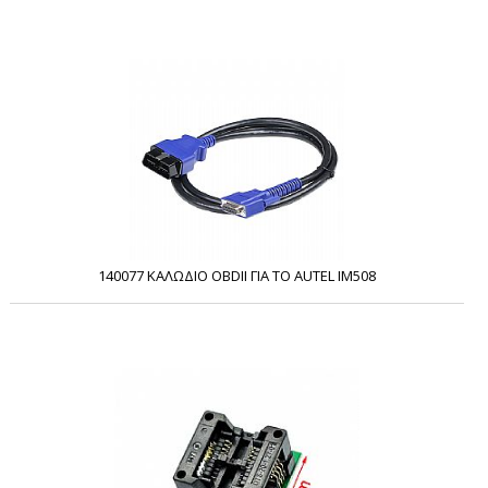
140077 ΚΑΛΩΔΙΟ OBDII ΓΙΑ ΤΟ AUTEL IM508