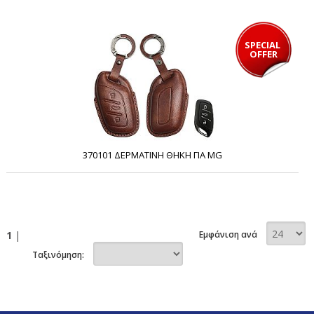
SPECIAL 
OFFER
370101 ΔΕΡΜΑΤΙΝΗ ΘΗΚΗ ΓΙΑ MG
1
|
Εμφάνιση ανά
Ταξινόμηση: