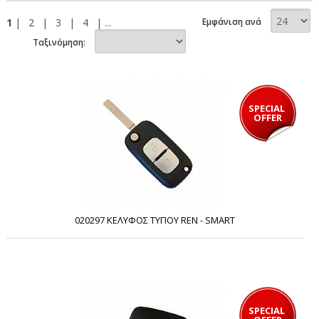
1
|
2
|
3
|
4
| ...
Εμφάνιση ανά
Ταξινόμηση:
SPECIAL 
OFFER
020297 ΚΕΛΥΦΟΣ ΤΥΠΟΥ REN - SMART
SPECIAL 