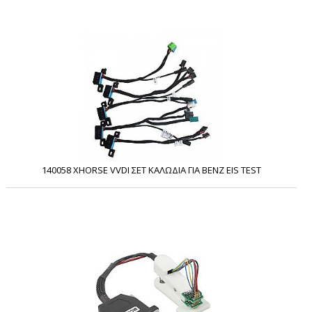
140058 XHORSE VVDI ΣΕΤ ΚΑΛΩΔΙΑ ΓΙΑ BENZ EIS TEST