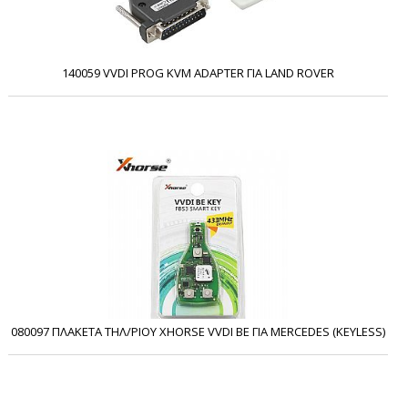
140059 VVDI PROG KVM ADAPTER ΓΙΑ LAND ROVER
080097 ΠΛΑΚΕΤΑ ΤΗΛ/ΡΙΟΥ XHORSE VVDI BE ΓΙΑ MERCEDES (KEYLESS)