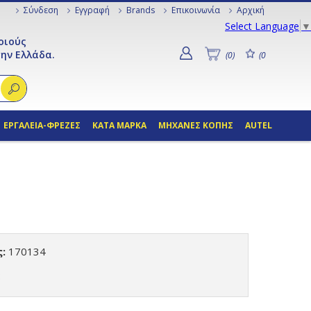
Σύνδεση
Εγγραφή
Brands
Επικοινωνία
Αρχική
Select Language
▼
οιούς
ην Ελλάδα.
(0)
(0
ΕΡΓΑΛΕΙΑ-ΦΡΕΖΕΣ
ΚΑΤΑ ΜΑΡΚΑ
ΜΗΧΑΝΕΣ ΚΟΠΗΣ
AUTEL
:
170134
: