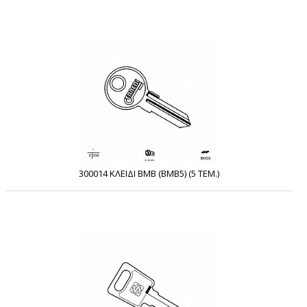
300014 ΚΛΕΙΔΙ BMB (BMB5) (5 ΤΕΜ.)