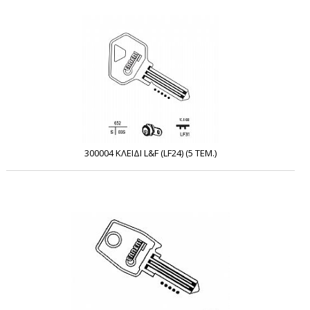
300004 ΚΛΕΙΔΙ L&F (LF24) (5 ΤΕΜ.)