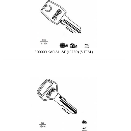
300009 ΚΛΕΙΔΙ L&F (LF23R) (5 ΤΕΜ.)