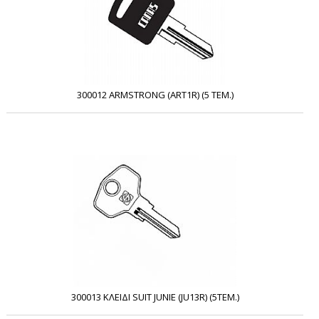
300012 ARMSTRONG (ART1R) (5 ΤΕΜ.)
300013 ΚΛΕΙΔΙ SUIT JUNIE (JU13R) (5ΤΕΜ.)